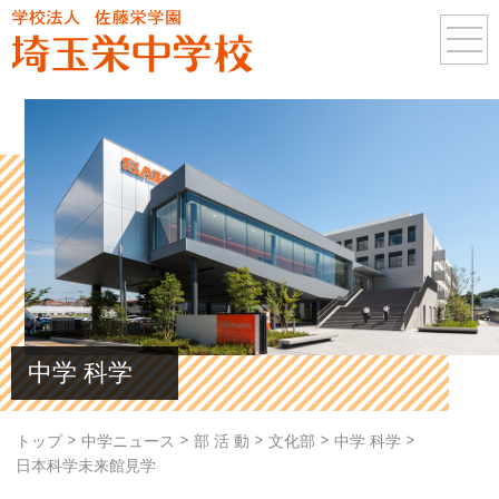
中学 科学
>
>
>
>
>
トップ
中学ニュース
部 活 動
文化部
中学 科学
日本科学未来館見学