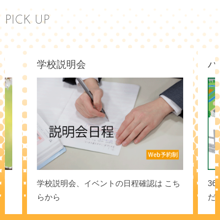
PICK UP
学校説明会
バ
ら
学校説明会、イベントの日程確認は こち
3
らから
だ