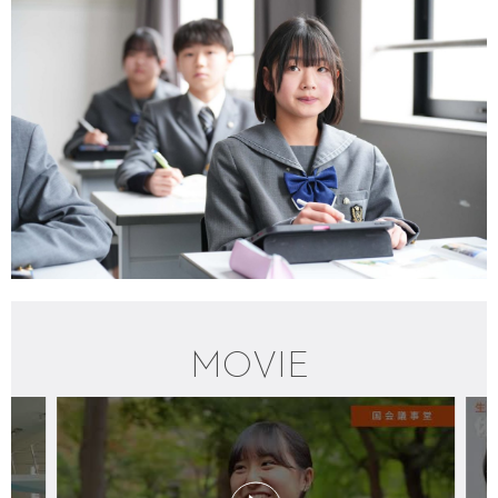
M
O
V
I
E