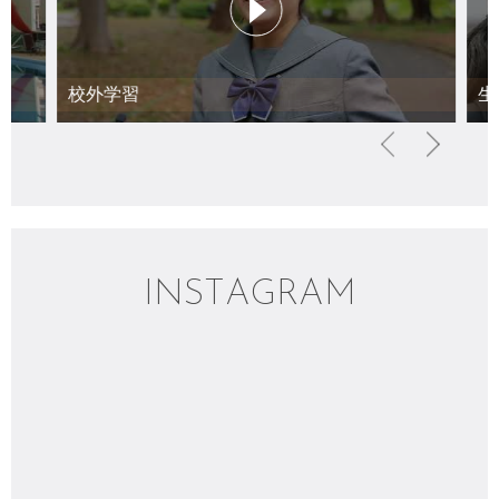
校外学習
生
I
N
S
T
A
G
R
A
M