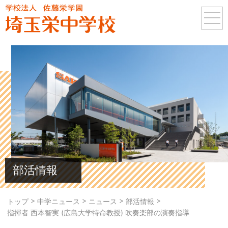
部活情報
>
>
>
>
トップ
中学ニュース
ニュース
部活情報
指揮者 西本智実 (広島大学特命教授) 吹奏楽部の演奏指導