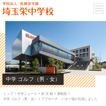
中学 ゴルフ（男・女）
>
>
>
>
トップ
中学ニュース
部 活 動
運動部
>
中学 ゴルフ（男・女）
アプローチ・パター場が完成しました