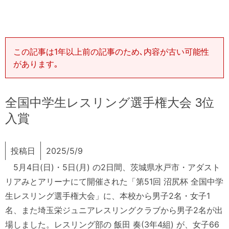
この記事は1年以上前の記事のため､内容が古い可能性
があります｡
全国中学生レスリング選手権大会 3位
入賞
投稿日
2025/5/9
5月4日(日)・5日(月) の2日間、茨城県水戸市・
アダスト
リアみとアリーナにて開催された「第51回 沼尻杯 全国中学
生レスリング選手権大会」に、本校から男子2名・
女子1
名、
また埼玉栄ジュニアレスリングクラブから男子2名が出
場しました
。レスリング部の 飯田 奏(3年4組) が、女子66