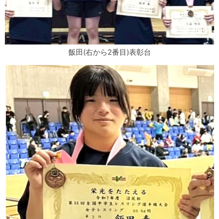
飯田(右から2番目)表彰台