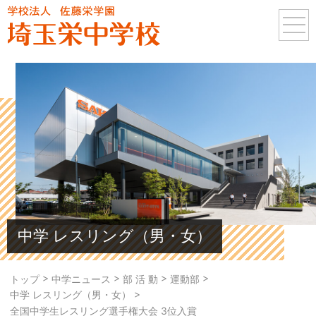
中学 レスリング（男・女）
>
>
>
>
トップ
中学ニュース
部 活 動
運動部
>
中学 レスリング（男・女）
全国中学生レスリング選手権大会 3位入賞