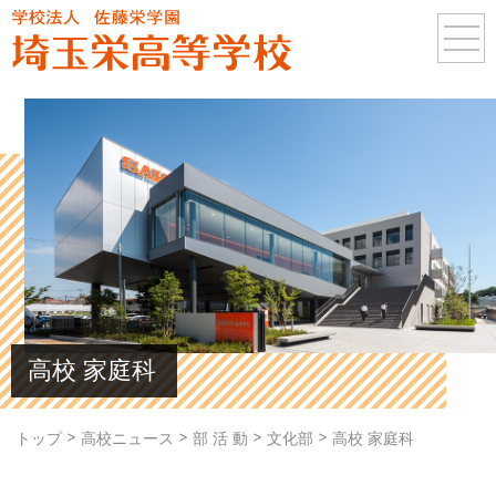
高校 家庭科
>
>
>
>
トップ
高校ニュース
部 活 動
文化部
高校 家庭科