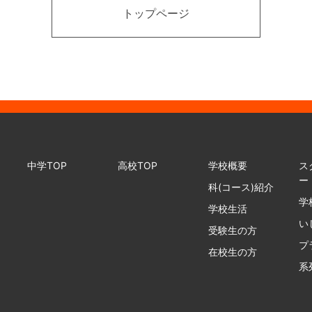
トップページ
中学TOP
高校TOP
学校概要
ス
ー
科(コース)紹介
学
学校生活
い
受験生の方
プ
在校生の方
系