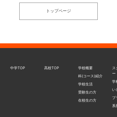
トップページ
中学TOP
高校TOP
学校概要
ス
ー
科(コース)紹介
学
学校生活
い
受験生の方
プ
在校生の方
系