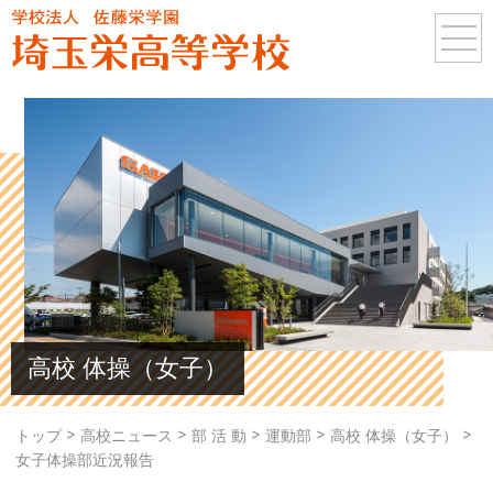
高校 体操（女子）
>
>
>
>
>
トップ
高校ニュース
部 活 動
運動部
高校 体操（女子）
女子体操部近況報告