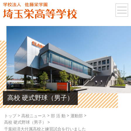
高校 硬式野球（男子）
>
>
>
>
トップ
高校ニュース
部 活 動
運動部
>
高校 硬式野球（男子）
千葉経済大付属高校と練習試合を行いました