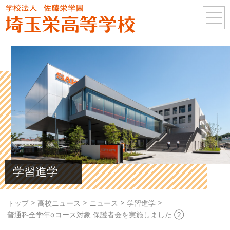
学習進学
>
>
>
>
トップ
高校ニュース
ニュース
学習進学
普通科全学年αコース対象 保護者会を実施しました ②