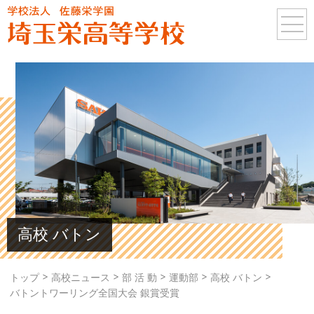
高校 バトン
>
>
>
>
>
トップ
高校ニュース
部 活 動
運動部
高校 バトン
バトントワーリング全国大会 銀賞受賞