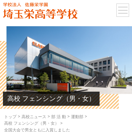
高校 フェンシング（男・女）
>
>
>
>
トップ
高校ニュース
部 活 動
運動部
>
高校 フェンシング（男・女）
全国大会で男女ともに入賞しました