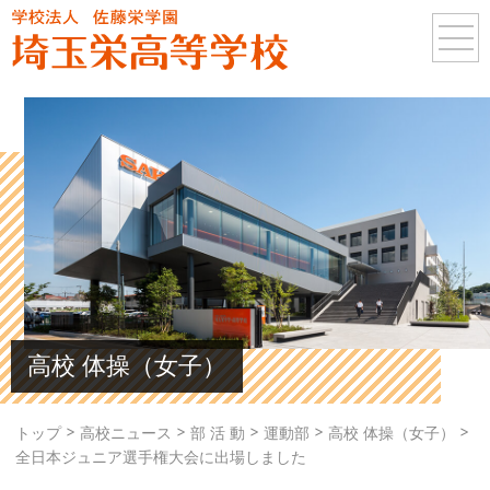
高校 体操（女子）
>
>
>
>
>
トップ
高校ニュース
部 活 動
運動部
高校 体操（女子）
全日本ジュニア選手権大会に出場しました