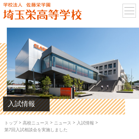
入試情報
>
>
>
>
トップ
高校ニュース
ニュース
入試情報
第7回入試相談会を実施しました