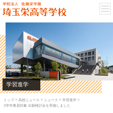
学習進学
>
>
>
>
トップ
高校ニュース
ニュース
学習進学
3学年教員対象 出願検討会を実施しました