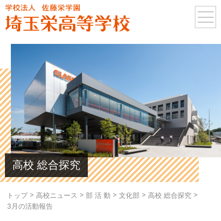
高校 総合探究
>
>
>
>
>
トップ
高校ニュース
部 活 動
文化部
高校 総合探究
3月の活動報告