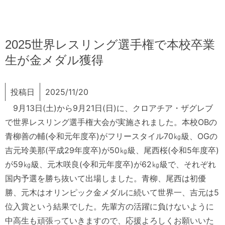
2025世界レスリング選手権で本校卒業
生が金メダル獲得
投稿日
2025/11/20
9月13日(土)から9月21日(日)に、クロアチア・ザグレブ
で世界レスリング選手権大会が実施されました。本校OBの
青柳善の輔(令和元年度卒)がフリースタイル70㎏級、OGの
吉元玲美那(平成29年度卒)が50㎏級、尾西桜(令和5年度卒)
が59㎏級、元木咲良(令和元年度卒)が62㎏級で、それぞれ
国内予選を勝ち抜いて出場しました。青柳、尾西は初優
勝、元木はオリンピック金メダルに続いて世界一、吉元は5
位入賞という結果でした。先輩方の活躍に負けないように
中高生も頑張っていきますので、応援よろしくお願いいた