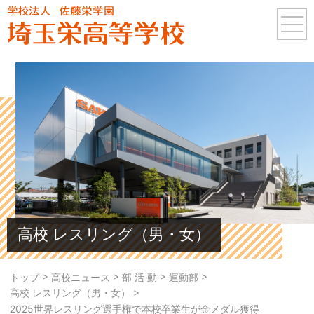
高校 レスリング（男・女）
>
>
>
>
トップ
高校ニュース
部 活 動
運動部
>
高校 レスリング（男・女）
2025世界レスリング選手権で本校卒業生が金メダル獲得