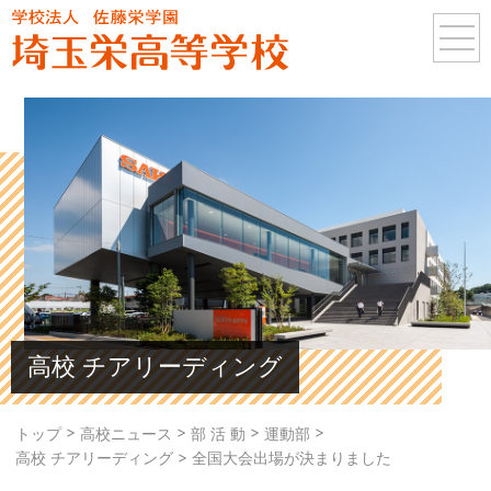
高校 チアリーディング
>
>
>
>
トップ
高校ニュース
部 活 動
運動部
>
高校 チアリーディング
全国大会出場が決まりました