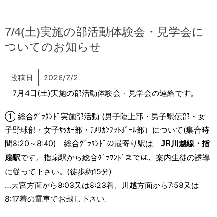
7/4(土)実施の部活動体験会・見学会に
ついてのお知らせ
投稿日
2026/7/2
7月4日(土)実施の部活動体験会・見学会の連絡です。
① 総合ｸﾞﾗｳﾝﾄﾞ実施部活動 (男子陸上部・男子駅伝部・女
子野球部・女子ｻｯｶｰ部・ｱﾒﾘｶﾝﾌｯﾄﾎﾞｰﾙ部）について(集合時
間8:20～8:40) 総合ｸﾞﾗｳﾝﾄﾞの最寄り駅は、
JR川越線・指
です。
指扇駅から総合ｸﾞﾗｳﾝﾄﾞまでは、案内生徒の誘導
扇駅
に従って下さい。(徒歩約15分)
…大宮方面から8:03又は8:23着、川越方面から7:58又は
8:17着の電車でお越し下さい。