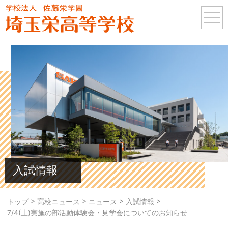
入試情報
>
>
>
>
トップ
高校ニュース
ニュース
入試情報
7/4(土)実施の部活動体験会・見学会についてのお知らせ