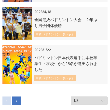
2023/4/18
全国選抜バドミントン大会 ２年ぶ
り男子団体優勝
高校 バドミントン（男・女）
2023/1/22
バドミントン日本代表選手に本校卒
業生・在校生から15名が選出されま
した
高校 バドミントン（男・女）