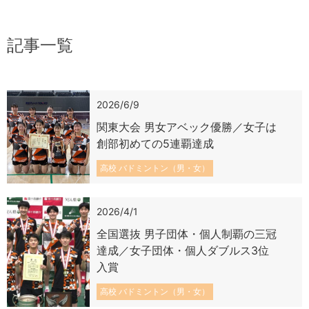
記事一覧
2026/6/9
関東大会 男女アベック優勝／女子は
創部初めての5連覇達成
高校 バドミントン（男・女）
2026/4/1
全国選抜 男子団体・個人制覇の三冠
達成／女子団体・個人ダブルス3位
入賞
高校 バドミントン（男・女）