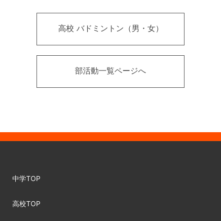
高校 バドミントン（男・女）
部活動一覧ページへ
中学TOP
高校TOP