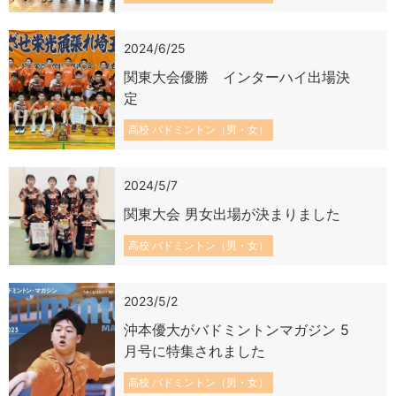
2024/6/25
関東大会優勝 インターハイ出場決
定
高校 バドミントン（男・女）
2024/5/7
関東大会 男女出場が決まりました
高校 バドミントン（男・女）
2023/5/2
沖本優大がバドミントンマガジン 5
月号に特集されました
高校 バドミントン（男・女）