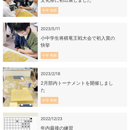
中学 将棋
2023/5/11
小中学生将棋竜王戦大会で初入賞の
快挙
中学 将棋
2023/2/18
2月部内トーナメントを開催しまし
た
中学 将棋
2022/12/23
年内最後の練習