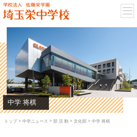
中学 将棋
>
>
>
>
トップ
中学ニュース
部 活 動
文化部
中学 将棋